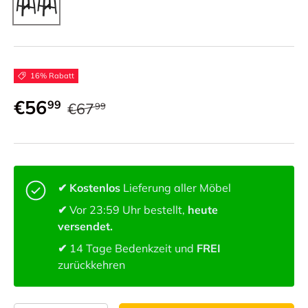
16% Rabatt
€56
99
€67
99
✔ Kostenlos
Lieferung aller Möbel
✔
Vor 23:59 Uhr bestellt,
heute
versendet.
✔
14 Tage Bedenkzeit und
FREI
zurückkehren