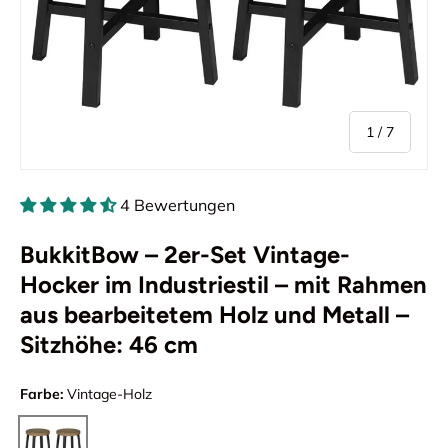
von
1
/
7
4 Bewertungen
BukkitBow – 2er-Set Vintage-
Hocker im Industriestil – mit Rahmen
aus bearbeitetem Holz und Metall –
Sitzhöhe: 46 cm
Farbe:
Vintage-Holz
Vintage-Holz