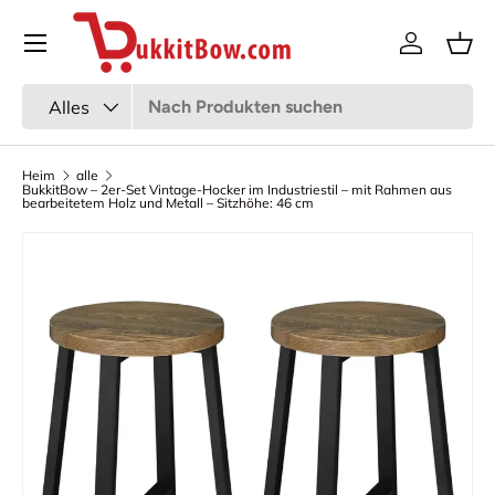
Speisekarte
Zum Inhalt gehen
Anmeldun
Kor
Suchen
Art
Alles
Heim
alle
BukkitBow – 2er-Set Vintage-Hocker im Industriestil – mit Rahmen aus
bearbeitetem Holz und Metall – Sitzhöhe: 46 cm