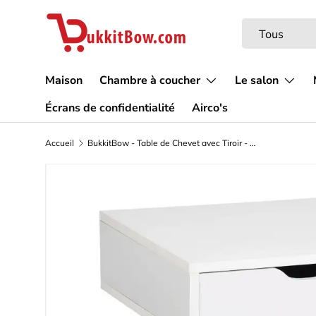
Aller au contenu
Recherche
Type de produi
Tous
Maison
Chambre à coucher
Le salon
Écrans de confidentialité
Airco's
Accueil
BukkitBow - Table de Chevet avec Tiroir - MDF et Bois Massif - Blanc ou Gris - Charge Max : 5KG - 40x40x50cm
L’image 7 est maintenant disponible dans la vue de