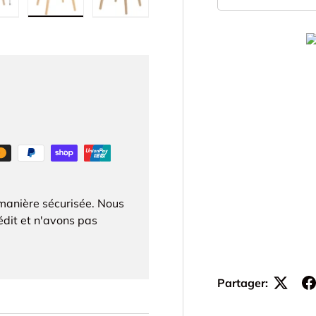
-
ie
vue de galerie
ge 5 dans la vue de galerie
harger l’image 6 dans la vue de galerie
Charger l’image 7 dans la vue de galerie
Charger l’image 8 dans la vue de gal
manière sécurisée. Nous
édit et n'avons pas
Partager: