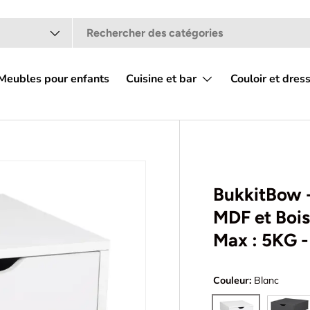
t
Meubles pour enfants
Cuisine et bar
Couloir et dres
 galerie
BukkitBow -
MDF et Bois
Max : 5KG
Couleur:
Blanc
Gris
Blanc