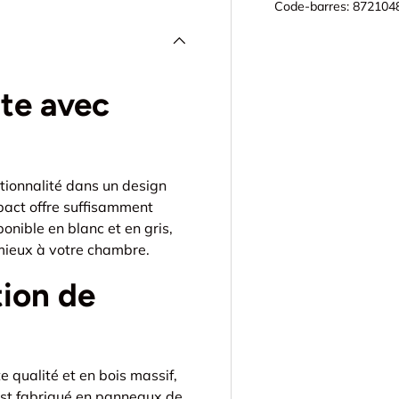
Code-barres:
872104
nte avec
tionnalité dans un design
act offre suffisamment
onible en blanc et en gris,
 mieux à votre chambre.
tion de
 qualité et en bois massif,
r est fabriqué en panneaux de