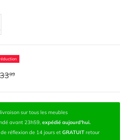
réduction
33
99
livraison sur tous les meubles
dé avant 23h59,
expédié aujourd'hui.
de réflexion de 14 jours et
GRATUIT
retour