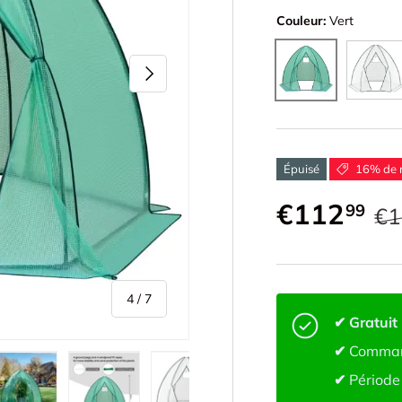
Couleur:
Vert
Blanc
Vert
Suivant
Épuisé
16% de 
€112
99
€1
de
4
/
7
✔ Gratuit
✔
Comman
✔
Période 