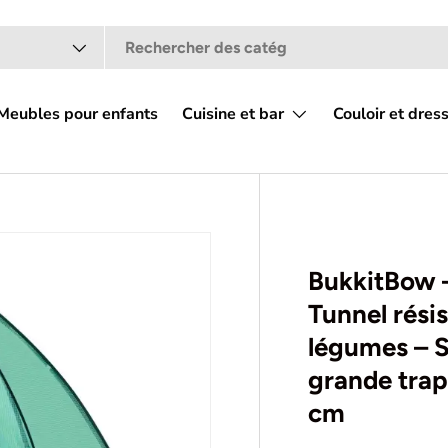
t
Meubles pour enfants
Cuisine et bar
Couloir et dres
 galerie
BukkitBow –
Tunnel résis
légumes – S
grande trap
cm