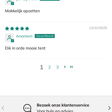
Makkelijk opzetten
12/21/2025
Anoniem
Dik in orde mooie tent
1
2
3
Bezoek onze klantenservice
Vorige
Vol
Voor hulp en advies