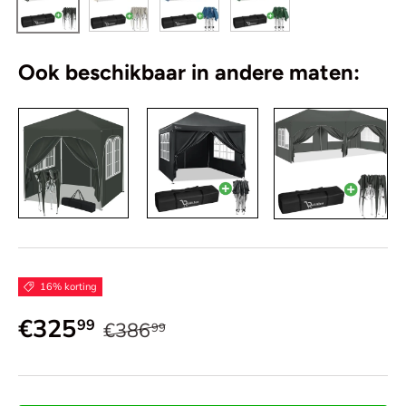
Ook beschikbaar in andere maten:
16% korting
€325
99
€386
99