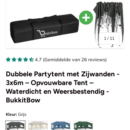
van
1
/
11
4.7 (Gemiddelde van 26 reviews)
Dubbele Partytent met Zijwanden -
3x6m – Opvouwbare Tent –
Waterdicht en Weersbestendig -
BukkitBow
Kleur:
Grijs
Beigé / Wit
Blauw
Groen
Grijs