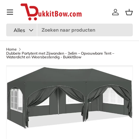
Menu
Ga naar inhoud
Inloggen
Man
Zoeken
Productsoort
Alles
Home
Dubbele Partytent met Zijwanden - 3x6m – Opvouwbare Tent –
Waterdicht en Weersbestendig - BukkitBow