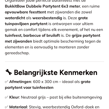
Organiseer jouw perfecte buitenfeest met de
BukkitBow Dubbele Partytent 6x3 meter
, een ruime
opvouwbare feesttent
met zijwanden die zowel
waterdicht
als
weersbestendig
is. Deze
grote
tuinpaviljoen partytent
is ontworpen voor ultiem
gemak en comfort tijdens elk evenement, of het nu een
tuinfeest, barbecue of bruiloft
is. De
grijze partytent
met zijwanden
biedt optimale bescherming tegen de
elementen en is eenvoudig te monteren zonder
gereedschap.
🔧
Belangrijkste Kenmerken
✅
Afmetingen
: 600 x 300 cm – ideaal als
grote
partytent voor tuinfeesten
✅
Kleur
: Neutraal grijs – past bij elke buitenomgeving
✅
Materiaal
: Stevig, weerbestendig Oxford-doek en