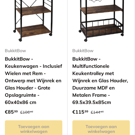
BukkitBow
BukkitBow
BukkitBow -
BukkitBow -
Keukenwagen - Inclusief
Multifunctionele
Wielen met Rem -
Keukentrolley met
Ontwerp met Wijnrek en
Wijnrek en Glas Houder,
Glas Houder - Grote
Duurzame MDF en
Opslagruimte -
Metalen Frame -
60x40x86 cm
69.5x39.5x85cm
€85
€115
99
99
€106
€144
99
99
Toevoegen aan
Toevoegen aan
winkelwagen
winkelwagen