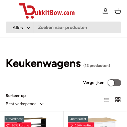
Menu
Ga naar inhoud
Inloggen
Man
Zoeken
Productsoort
Alles
Keukenwagens
(12 producten)
Vergelijken
Sorteer op
Lijst
Raste
Best verkopende
Uitverkocht
Uitverkocht
16% korting
15% korting