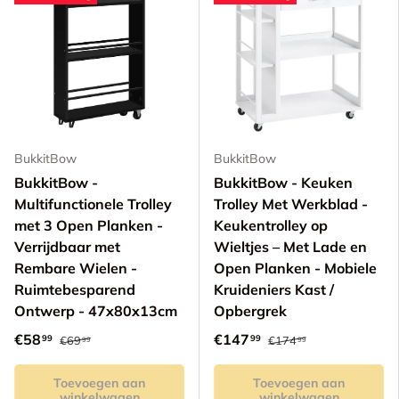
BukkitBow
BukkitBow
BukkitBow -
BukkitBow - Keuken
Multifunctionele Trolley
Trolley Met Werkblad -
met 3 Open Planken -
Keukentrolley op
Verrijdbaar met
Wieltjes – Met Lade en
Rembare Wielen -
Open Planken - Mobiele
Ruimtebesparend
Kruideniers Kast /
Ontwerp - 47x80x13cm
Opbergrek
€58
€147
99
99
€69
€174
99
99
Toevoegen aan
Toevoegen aan
winkelwagen
winkelwagen