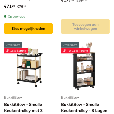
€177
€194
€71
99
€78
99
Op voorraad
Toevoegen aan
Kies mogelijkheden
winkelwagen
Uitverkocht
Uitverkocht
16% korting
Tot 16% korting
BukkitBow
BukkitBow
BukkitBow - Smalle
BukkitBow - Smalle
Keukentrolley met 3
Keukentrolley - 3 Lagen