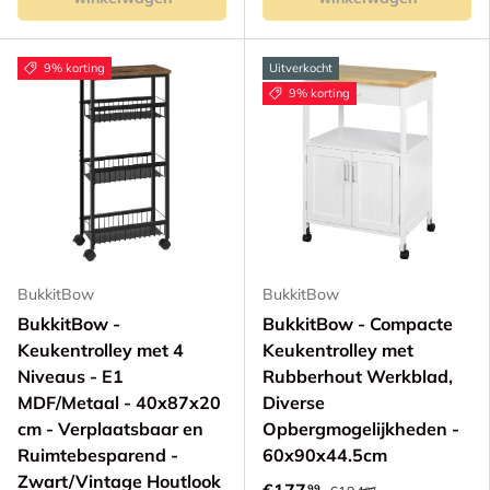
9% korting
Uitverkocht
9% korting
BukkitBow
BukkitBow
BukkitBow -
BukkitBow - Compacte
Keukentrolley met 4
Keukentrolley met
Niveaus - E1
Rubberhout Werkblad,
MDF/Metaal - 40x87x20
Diverse
cm - Verplaatsbaar en
Opbergmogelijkheden -
Ruimtebesparend -
60x90x44.5cm
Zwart/Vintage Houtlook
99
99