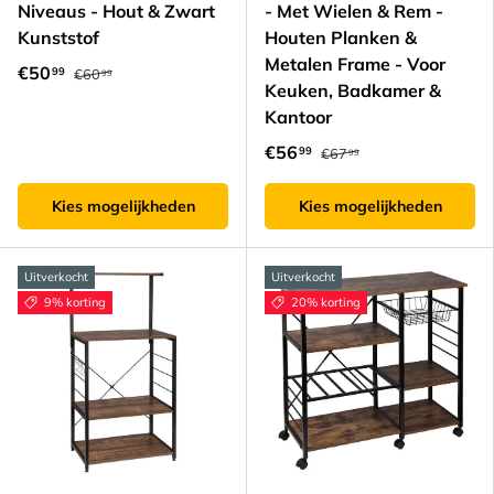
Niveaus - Hout & Zwart
- Met Wielen & Rem -
Kunststof
Houten Planken &
Metalen Frame - Voor
€50
99
€60
99
Keuken, Badkamer &
Kantoor
€56
99
€67
99
Kies mogelijkheden
Kies mogelijkheden
Uitverkocht
Uitverkocht
9% korting
20% korting