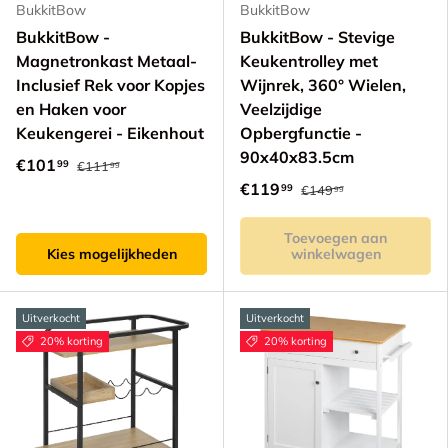
BukkitBow
BukkitBow
BukkitBow -
BukkitBow - Stevige
Magnetronkast Metaal-
Keukentrolley met
Inclusief Rek voor Kopjes
Wijnrek, 360° Wielen,
en Haken voor
Veelzijdige
Keukengerei - Eikenhout
Opbergfunctie -
90x40x83.5cm
€101
99
€111
99
€119
99
€149
99
Toevoegen aan
Kies mogelijkheden
winkelwagen
Uitverkocht
Uitverkocht
20% korting
20% korting