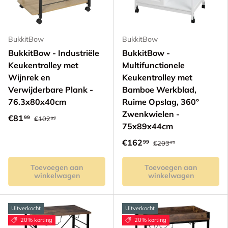
BukkitBow
BukkitBow
BukkitBow - Industriële
BukkitBow -
Keukentrolley met
Multifunctionele
Wijnrek en
Keukentrolley met
Verwijderbare Plank -
Bamboe Werkblad,
76.3x80x40cm
Ruime Opslag, 360°
Zwenkwielen -
€81
99
€102
99
75x89x44cm
€162
99
€203
99
Toevoegen aan
Toevoegen aan
winkelwagen
winkelwagen
Uitverkocht
Uitverkocht
20% korting
20% korting