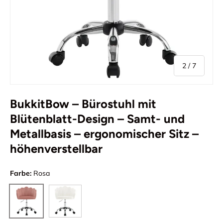
von
2
/
7
BukkitBow – Bürostuhl mit
Blütenblatt-Design – Samt- und
Metallbasis – ergonomischer Sitz –
höhenverstellbar
Farbe:
Rosa
Cremeweiß
Rosa