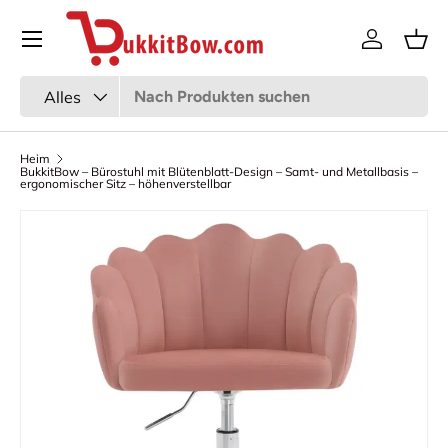
Speisekarte
Zum Inhalt gehen
Anmeldun
Kor
Suchen
Art
Alles
Heim
BukkitBow – Bürostuhl mit Blütenblatt-Design – Samt- und Metallbasis –
ergonomischer Sitz – höhenverstellbar
Bild 2 ist nun in der Galerieansicht verfügbar