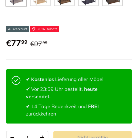
Ausverkauft
20% Rabatt
€77
99
€97
99
✔ Kostenlos
Lieferung aller Möbel
✔
Vor 23:59 Uhr bestellt,
heute
versendet.
✔
14 Tage Bedenkzeit und
FREI
zurückkehren
Anzahl von
Nicht vorrättig