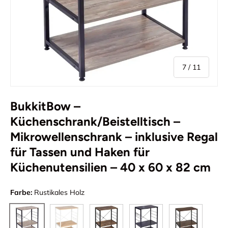
von
7
/
11
BukkitBow –
Küchenschrank/Beistelltisch –
Mikrowellenschrank – inklusive Regal
für Tassen und Haken für
Küchenutensilien – 40 x 60 x 82 cm
Farbe:
Rustikales Holz
Eiche
Vintage-Braun
Schwarz
Dunkelbraun
Rustikales Holz