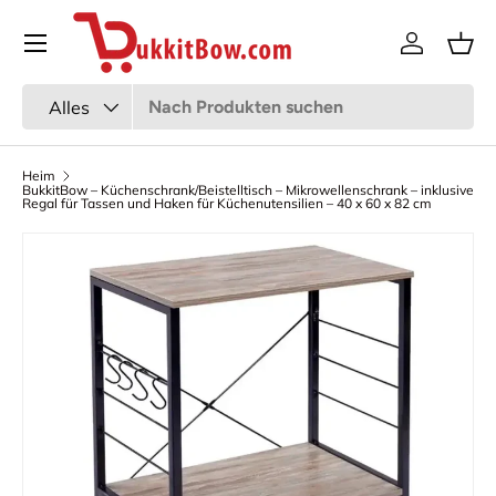
Speisekarte
Zum Inhalt gehen
Anmeldun
Kor
Suchen
Art
Alles
Heim
BukkitBow – Küchenschrank/Beistelltisch – Mikrowellenschrank – inklusive
Regal für Tassen und Haken für Küchenutensilien – 40 x 60 x 82 cm
Bild 7 ist nun in der Galerieansicht verfügbar