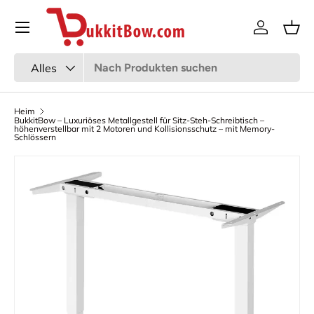
Speisekarte
Zum Inhalt gehen
Anmeldun
Kor
Suchen
Art
Alles
Heim
BukkitBow – Luxuriöses Metallgestell für Sitz-Steh-Schreibtisch –
höhenverstellbar mit 2 Motoren und Kollisionsschutz – mit Memory-
Schlössern
Bild 4 ist nun in der Galerieansicht verfügbar