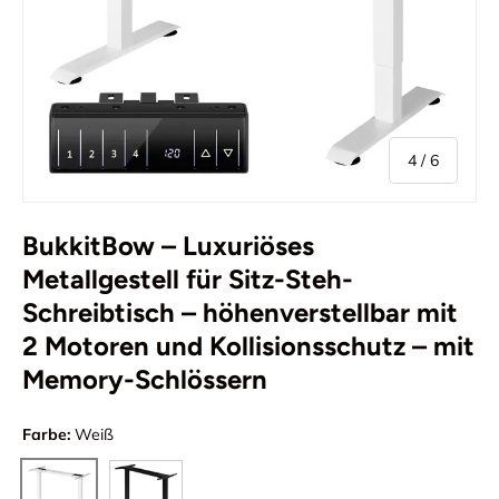
von
4
/
6
BukkitBow – Luxuriöses
Metallgestell für Sitz-Steh-
Schreibtisch – höhenverstellbar mit
2 Motoren und Kollisionsschutz – mit
Memory-Schlössern
Farbe:
Weiß
Schwarz
Weiß