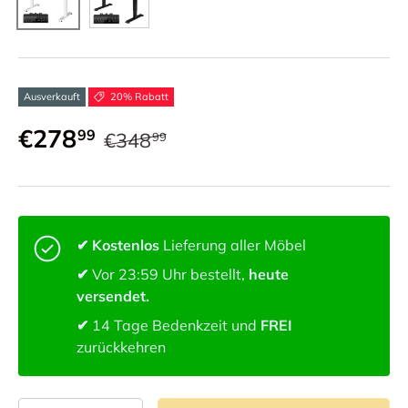
Ausverkauft
20% Rabatt
€278
99
€348
99
✔ Kostenlos
Lieferung aller Möbel
✔
Vor 23:59 Uhr bestellt,
heute
versendet.
✔
14 Tage Bedenkzeit und
FREI
zurückkehren
Anzahl von