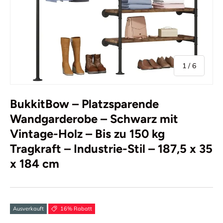
von
1
/
6
BukkitBow – Platzsparende
Wandgarderobe – Schwarz mit
Vintage-Holz – Bis zu 150 kg
Tragkraft – Industrie-Stil – 187,5 x 35
x 184 cm
Ausverkauft
16% Rabatt