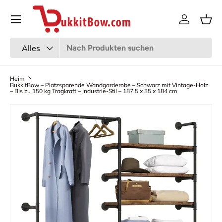
Speisekarte
Zum Inhalt gehen
Anmeldun
Kor
Suchen
Art
Alles
Heim
BukkitBow – Platzsparende Wandgarderobe – Schwarz mit Vintage-Holz
– Bis zu 150 kg Tragkraft – Industrie-Stil – 187,5 x 35 x 184 cm