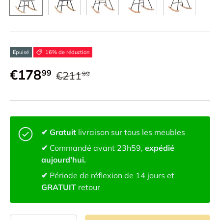
Épuisé
16% de réduction
€178
99
€211
99
✔ Gratuit
livraison sur tous les meubles
✔
Commandé avant 23h59,
expédié
aujourd'hui.
✔
Période de réflexion de 14 jours et
GRATUIT
retour
Qté