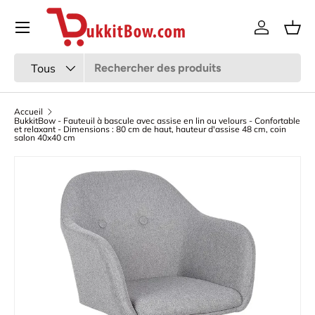
Menu
Aller au contenu
Se connec
Pani
Recherche
Type de produit
Tous
Accueil
BukkitBow - Fauteuil à bascule avec assise en lin ou velours - Confortable
et relaxant - Dimensions : 80 cm de haut, hauteur d'assise 48 cm, coin
salon 40x40 cm
L’image 7 est maintenant disponible dans la vue de galer