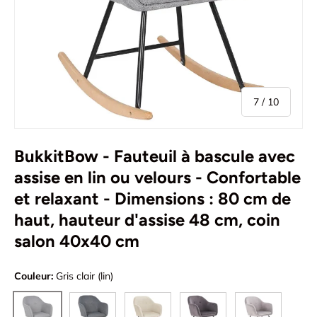
de
7
/
10
BukkitBow - Fauteuil à bascule avec
assise en lin ou velours - Confortable
et relaxant - Dimensions : 80 cm de
haut, hauteur d'assise 48 cm, coin
salon 40x40 cm
Couleur:
Gris clair (lin)
Gris foncé (lin)
Crème / Blanc (Velours)
Gris foncé (velours)
Gris clair (velo
Gris clair (lin)