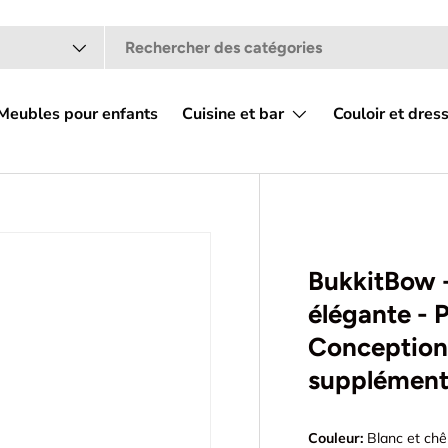
t
Meubles pour enfants
Cuisine et bar
Couloir et dres
 galerie
BukkitBow -
élégante - 
Conception
supplément
Couleur:
Blanc et chê