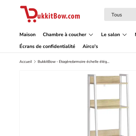
Aller au contenu
Recherche
Type de produi
Tous
Maison
Chambre à coucher
Le salon
Écrans de confidentialité
Airco's
Accueil
BukkitBow - Étagère/armoire échelle élégante - Polyvalente et pratique - Conception stable - Crochets de rangement supplémentaires - 41x187x36 cm
L’image 2 est maintenant disponible dans la vue de