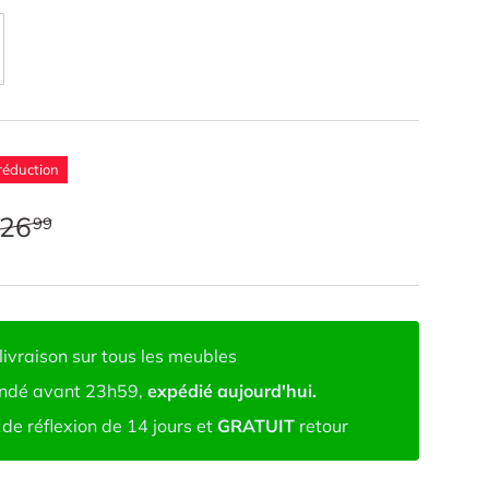
ec chêne foncé
ir
réduction
26
99
livraison sur tous les meubles
dé avant 23h59,
expédié aujourd'hui.
de réflexion de 14 jours et
GRATUIT
retour