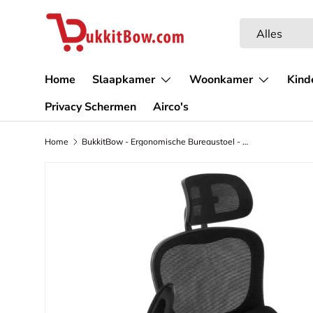
Ga naar inhoud
Zoeken
Productsoort
Alles
Home
Slaapkamer
Woonkamer
Kind
Privacy Schermen
Airco's
Home
BukkitBow - Ergonomische Bureaustoel - Met Verstelbare Hoofdsteun en Verselbare Lendensteun / Leuningen - Gemaakt van Stevig Materiaal