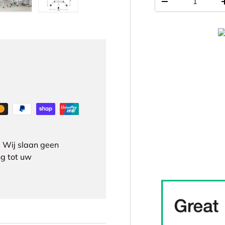
-
ergave
 gallerij-weergave
eelding 4 in gallerij-weergave
Laad afbeelding 5 in gallerij-weergave
Laad afbeelding 6 in gallerij-weergave
 Wij slaan geen
g tot uw