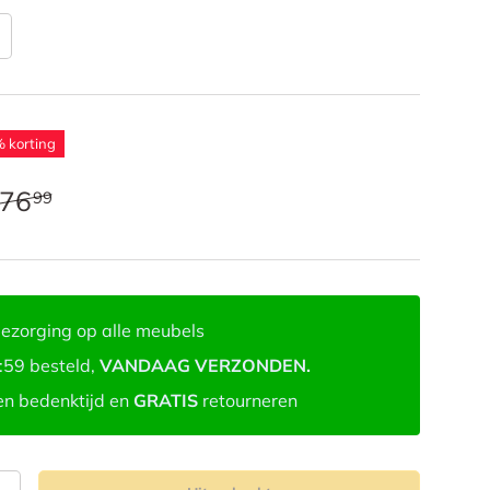
 korting
76
99
ezorging op alle meubels
:59 besteld,
VANDAAG VERZONDEN.
n bedenktijd en
GRATIS
retourneren