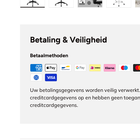
Laad afbeelding 1 in gallerij-weergave
Laad afbeelding 2 in gallerij-we
Laad afbeelding 3 in
Laad afb
Betaling & Veiligheid
Betaalmethoden
Uw betalingsgegevens worden veilig verwerkt.
creditcardgegevens op en hebben geen toegan
creditcardgegevens.