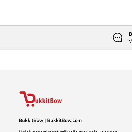
B
V
BukkitBow | BukkitBow.com
Uniek assortiment stijlvolle meubels voor een