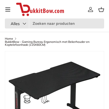
Menu
Ga naar inhoud
Inloggen
Man
Zoeken
Productsoort
Alles
Home
BukkitBow - Gaming Bureau Ergonomisch met Bekerhouder en
Koptelefoonhaak (115X60CM)
Afbeelding 7 is nu beschikbaar in gallerij-weergave