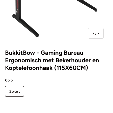
van
7
/
7
BukkitBow - Gaming Bureau
Ergonomisch met Bekerhouder en
Koptelefoonhaak (115X60CM)
Color
Zwart