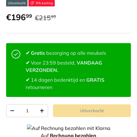
Uitverkocht
9% korting
€196
99
€215
99
✔ Gratis
bezorging op alle meubels
✔
Voor 23:59 besteld,
VANDAAG
VERZONDEN.
✔
14 dagen bedenktijd en
GRATIS
retourneren
Aantal
Uitverkocht
-
+
Auf
Rechnung bezahlen