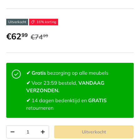
Uitverkocht
16% korting
€62
99
€74
99
✔ Gratis
bezorging op alle meubels
✔
Voor 23:59 besteld,
VANDAAG
VERZONDEN.
✔
14 dagen bedenktijd en
GRATIS
retourneren
Aantal
Uitverkocht
-
+