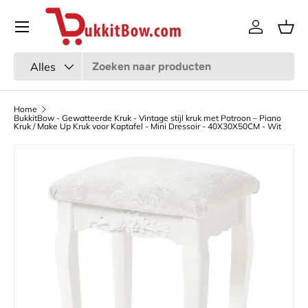
Menu
Ga naar inhoud
Inloggen
Man
Zoeken
Productsoort
Alles
Home
BukkitBow - Gewatteerde Kruk - Vintage stijl kruk met Patroon – Piano
Kruk / Make Up Kruk voor Kaptafel - Mini Dressoir - 40X30X50CM - Wit