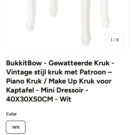
van
1
/
6
BukkitBow - Gewatteerde Kruk -
Vintage stijl kruk met Patroon –
Piano Kruk / Make Up Kruk voor
Kaptafel - Mini Dressoir -
40X30X50CM - Wit
Color
Wit