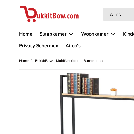
Ga naar inhoud
Zoeken
Productsoort
Alles
Home
Slaapkamer
Woonkamer
Kind
Privacy Schermen
Airco's
Home
BukkitBow - Multifunctioneel Bureau met Opslagplank - Hout en Staal - Ruime Opslagruimte - 120x60x140cm