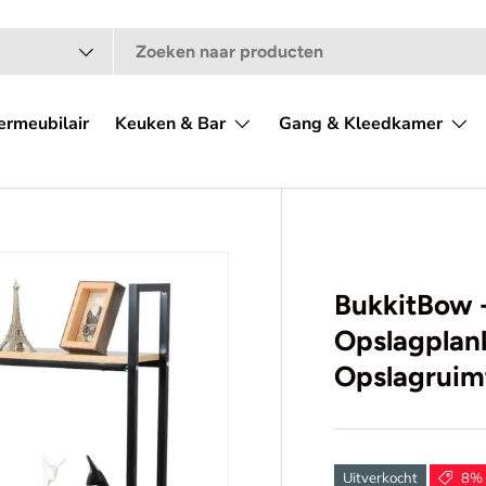
ermeubilair
Keuken & Bar
Gang & Kleedkamer
BukkitBow -
Opslagplank
Opslagruim
Uitverkocht
8% 