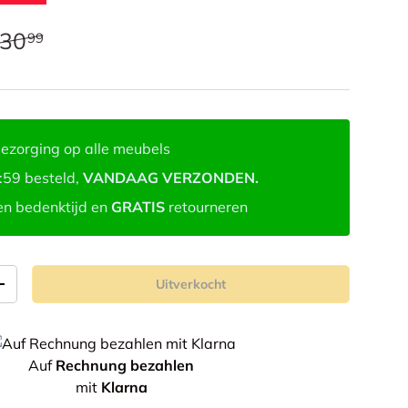
30
99
ezorging op alle meubels
:59 besteld,
VANDAAG VERZONDEN.
n bedenktijd en
GRATIS
retourneren
Uitverkocht
+
Auf
Rechnung bezahlen
mit
Klarna