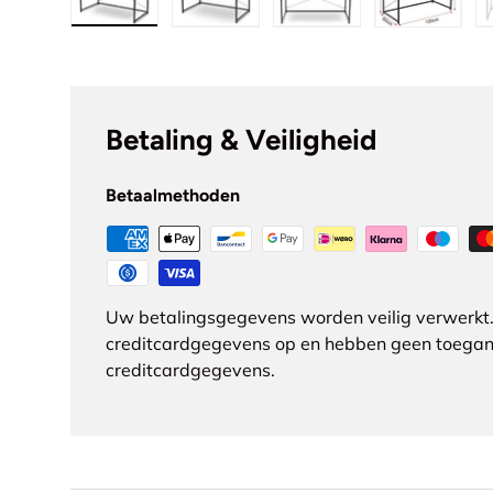
Laad afbeelding 1 in gallerij-weergave
Laad afbeelding 2 in gallerij-we
Laad afbeelding 3 in
Laad afb
Betaling & Veiligheid
Betaalmethoden
Uw betalingsgegevens worden veilig verwerkt.
creditcardgegevens op en hebben geen toegan
creditcardgegevens.