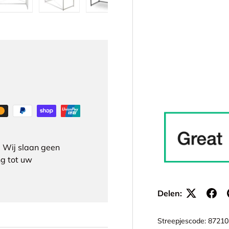
ergave
 gallerij-weergave
eelding 4 in gallerij-weergave
Laad afbeelding 5 in gallerij-weergave
Laad afbeelding 6 in gallerij-weergave
Laad afbeelding 7 in gallerij-w
 Wij slaan geen
g tot uw
Delen:
Streepjescode:
87210