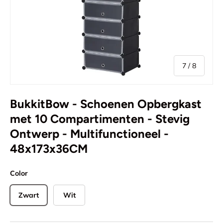
van
7
/
8
BukkitBow - Schoenen Opbergkast
met 10 Compartimenten - Stevig
Ontwerp - Multifunctioneel -
48x173x36CM
Color
Zwart
Wit