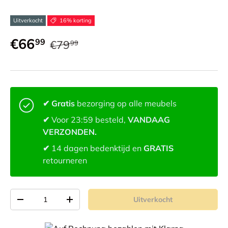
Uitverkocht
16% korting
€66
99
€79
99
✔ Gratis
bezorging op alle meubels
✔
Voor 23:59 besteld,
VANDAAG
VERZONDEN.
✔
14 dagen bedenktijd en
GRATIS
retourneren
Aantal
Uitverkocht
-
+