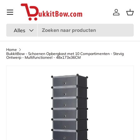
Menu
Ga naar inhoud
Inloggen
Man
Zoeken
Productsoort
Alles
Home
BukkitBow - Schoenen Opbergkast met 10 Compartimenten - Stevig
Ontwerp - Multifunctioneel - 48x173x36CM
Afbeelding 7 is nu beschikbaar in gallerij-weergave