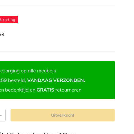
 korting
99
ezorging op alle meubels
:59 besteld,
VANDAAG VERZONDEN.
n bedenktijd en
GRATIS
retourneren
Uitverkocht
+