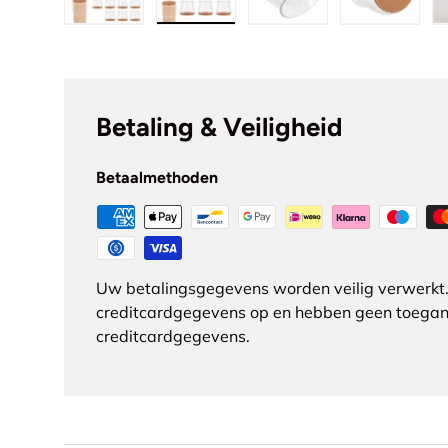
Laad afbeelding 1 in gallerij-weergave
Laad afbeelding 2 in gallerij-we
Laad afbeelding 3 in
Laad afb
Betaling & Veiligheid
Betaalmethoden
Uw betalingsgegevens worden veilig verwerkt.
creditcardgegevens op en hebben geen toegan
creditcardgegevens.