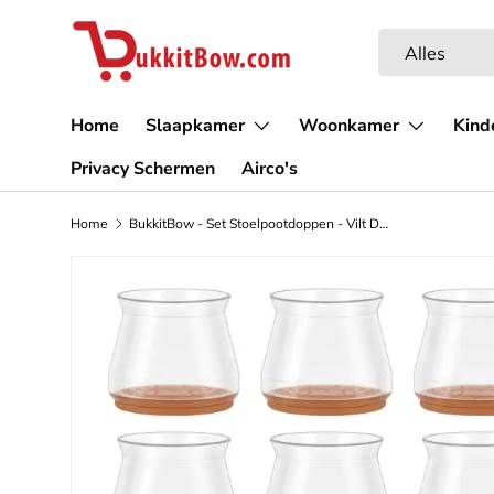
Ga naar inhoud
Zoeken
Productsoort
Alles
Home
Slaapkamer
Woonkamer
Kind
Privacy Schermen
Airco's
Home
BukkitBow - Set Stoelpootdoppen - Vilt Doppen Geschikt voor Meubels
Afbeelding 2 is nu beschikbaar in gallerij-weergave