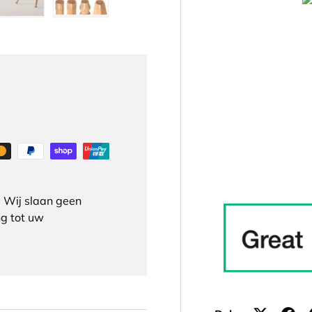
ergave
 gallerij-weergave
eelding 4 in gallerij-weergave
Laad afbeelding 5 in gallerij-weergave
Laad afbeelding 6 in gallerij-weergave
 Wij slaan geen
g tot uw