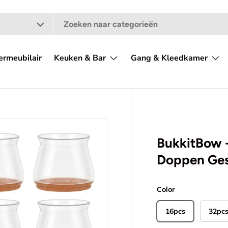
ermeubilair
Keuken & Bar
Gang & Kleedkamer
BukkitBow -
Doppen Ges
Color
16pcs
32pc