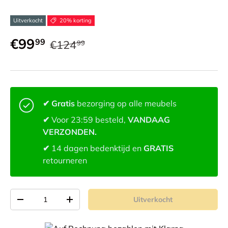
Uitverkocht
20% korting
€99
99
€124
99
✔ Gratis
bezorging op alle meubels
✔
Voor 23:59 besteld,
VANDAAG
VERZONDEN.
✔
14 dagen bedenktijd en
GRATIS
retourneren
Aantal
Uitverkocht
-
+