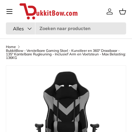
Menu
Ga naar inhoud
Inloggen
Man
Zoeken
Productsoort
Alles
Home
BukkitBow - Verstelbare Gaming Stoel - Kunstleer en 360° Draaibaar -
135° Kantelbare Rugleuning - Inclusief Arm en Voetsteun - Max Belasting:
136KG
Afbeelding 7 is nu beschikbaar in gallerij-weergave