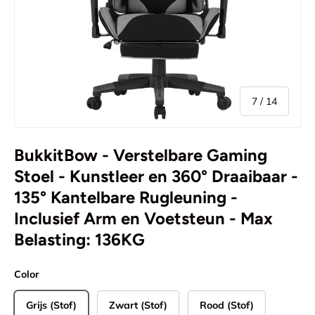
van
7
/
14
BukkitBow - Verstelbare Gaming
Stoel - Kunstleer en 360° Draaibaar -
135° Kantelbare Rugleuning -
Inclusief Arm en Voetsteun - Max
Belasting: 136KG
Color
Grijs (Stof)
Zwart (Stof)
Rood (Stof)