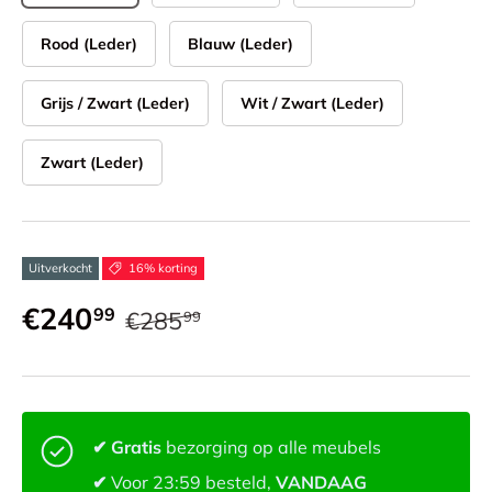
Rood (Leder)
Blauw (Leder)
Grijs / Zwart (Leder)
Wit / Zwart (Leder)
Zwart (Leder)
Uitverkocht
16% korting
€240
99
€285
99
✔ Gratis
bezorging op alle meubels
✔
Voor 23:59 besteld,
VANDAAG