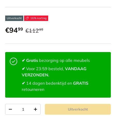
Uitverkocht
16% korting
€94
99
€112
99
✔ Gratis
bezorging op alle meubels
✔
Voor 23:59 besteld,
VANDAAG
VERZONDEN.
✔
14 dagen bedenktijd en
GRATIS
retourneren
Aantal
Uitverkocht
-
+