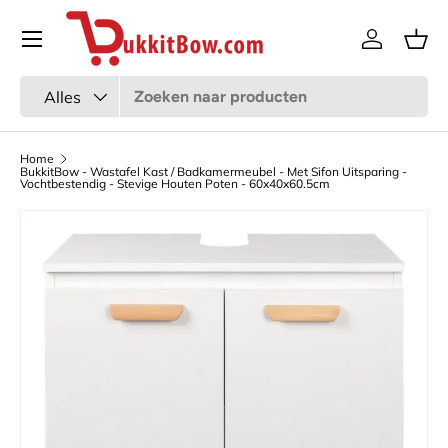
Menu
Ga naar inhoud
Inloggen
Man
Zoeken
Productsoort
Alles
Home
BukkitBow - Wastafel Kast / Badkamermeubel - Met Sifon Uitsparing -
Vochtbestendig - Stevige Houten Poten - 60x40x60.5cm
Afbeelding 7 is nu beschikbaar in gallerij-weergave