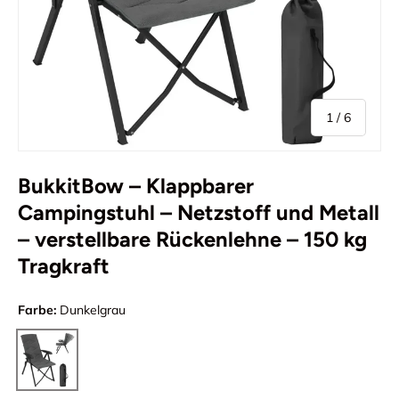
von
1
/
6
BukkitBow – Klappbarer
Campingstuhl – Netzstoff und Metall
– verstellbare Rückenlehne – 150 kg
Tragkraft
Farbe:
Dunkelgrau
Dunkelgrau