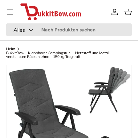
Speisekarte
Zum Inhalt gehen
Anmeldun
Kor
Suchen
Art
Alles
Heim
BukkitBow – Klappbarer Campingstuhl – Netzstoff und Metall –
verstellbare Rückenlehne – 150 kg Tragkraft