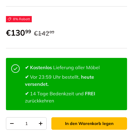
8% Rabatt
€130
99
€142
99
✔ Kostenlos
Lieferung aller Möbel
✔
Vor 23:59 Uhr bestellt,
heute
versendet.
✔
14 Tage Bedenkzeit und
FREI
zurückkehren
Anzahl von
In den Warenkorb legen
-
+