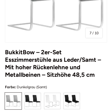
von
7
/
10
BukkitBow – 2er-Set
Esszimmerstühle aus Leder/Samt –
Mit hoher Rückenlehne und
Metallbeinen – Sitzhöhe 48,5 cm
Farbe:
Dunkelgrau (Samt)
Schwarzer Samt)
Weiß (Leder)
Schwarzes Leder)
Dunkelgrau (Samt)