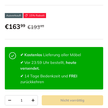
Ausverkauft
15% Rabatt
€163
99
€193
99
✔ Kostenlos
Lieferung aller Möbel
✔
Vor 23:59 Uhr bestellt,
heute
versendet.
✔
14 Tage Bedenkzeit und
FREI
zurückkehren
Anzahl von
Nicht vorrättig
-
+