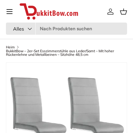
Speisekarte
Zum Inhalt gehen
Anmeldun
Kor
Suchen
Art
Alles
Heim
BukkitBow – 2er-Set Esszimmerstühle aus Leder/Samt – Mit hoher
Rückenlehne und Metallbeinen – Sitzhöhe 48,5 cm
Bild 7 ist nun in der Galerieansicht verfügbar